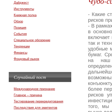
Чудо-с
Дайджест
Инструменты
- Какие с
Книжная полка
рисков пр
Обзор
- В рамка
Позиция
в основн
События
включает 
Специальное обозрение
так и тех
Тенденции
удобные 
Финансы
бумаг. Ср
Фондовый рынок
на наш 
определе
дальнейше
Случайный пост
возможны
конъюнкту
более пе
Международное признание
рисков у
Главное – причина
инвестици
Тестирование перекредитования
того, мы
Последствия для эмитентов