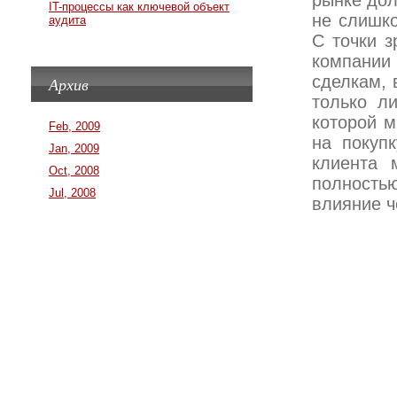
рынке дол
IT-процессы как ключевой объект
не слишк
аудита
С точки 
компании
сделкам, 
Архив
только ли
которой м
Feb, 2009
на покуп
Jan, 2009
клиента 
Oct, 2008
полностью
Jul, 2008
влияние ч