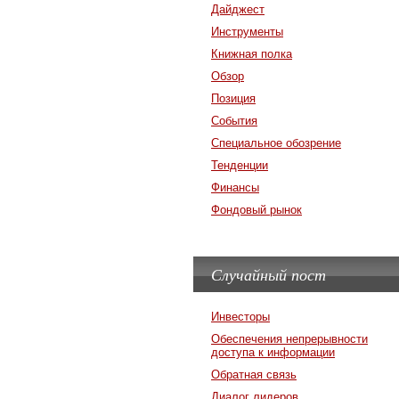
Дайджест
Инструменты
Книжная полка
Обзор
Позиция
События
Специальное обозрение
Тенденции
Финансы
Фондовый рынок
Случайный пост
Инвесторы
Обеспечения непрерывности
доступа к информации
Обратная связь
Диалог лидеров