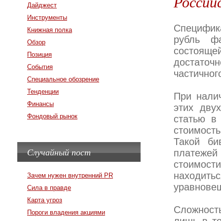
Россий
Дайджест
Инструменты
Специфик
Книжная полка
рубль фа
Обзор
состояще
Позиция
достаточ
События
частичног
Специальное обозрение
Тенденции
При нали
Финансы
этих дву
Фондовый рынок
статью в
стоимост
Такой би
Случайный пост
платежей
стоимос
находи
Зачем нужен внутренний PR
уравновеш
Сила в правде
Карта угроз
Сложност
Пороги владения акциями