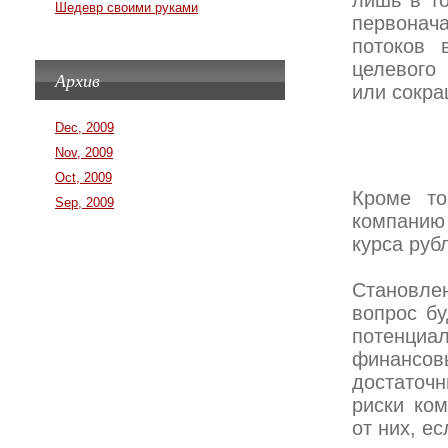
лишь в то
Шедевр своими руками
первонач
потоков 
целевого
Архив
или сокра
Dec, 2009
Nov, 2009
Oct, 2009
Кроме то
Sep, 2009
компанию
курса руб
Становле
вопрос бу
потенци
финансов
достаточн
риски ком
от них, е