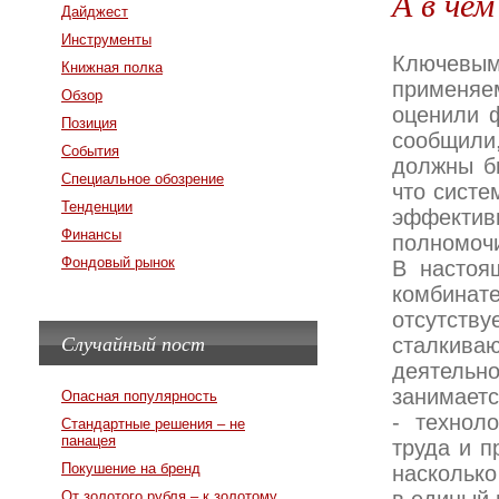
А в че
Дайджест
Инструменты
Ключевым
Книжная полка
применяем
Обзор
оценили 
Позиция
сообщили
События
должны б
Специальное обозрение
что систе
Тенденции
эффектив
Финансы
полномоч
Фондовый рынок
В настоя
комбинат
отсутству
Случайный пост
сталкива
деятельно
занимает
Опасная популярность
- технол
Стандартные решения – не
панацея
труда и п
Покушение на бренд
насколько
От золотого рубля – к золотому