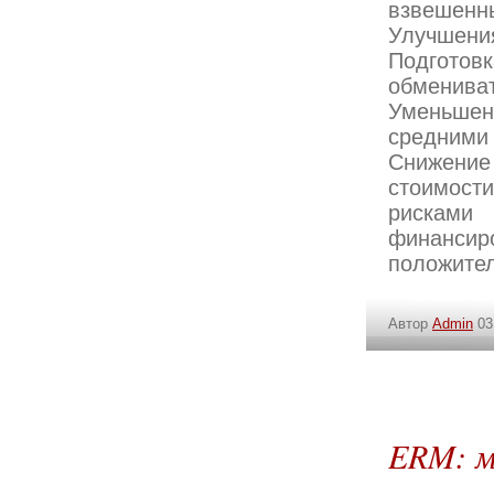
взвешенн
Улучшения
Подгото
обмениват
Уменьшен
средними 
Снижение
стоимост
рисками
финанси
положител
Автор
Admin
03
ERM: м