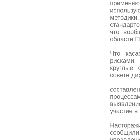
применя
использу
методики
стандарт
что вооб
области 
Что каса
рисками,
круглые 
совете ди
составле
процессам
выявление
участие в
Настораж
сообщили
управлен