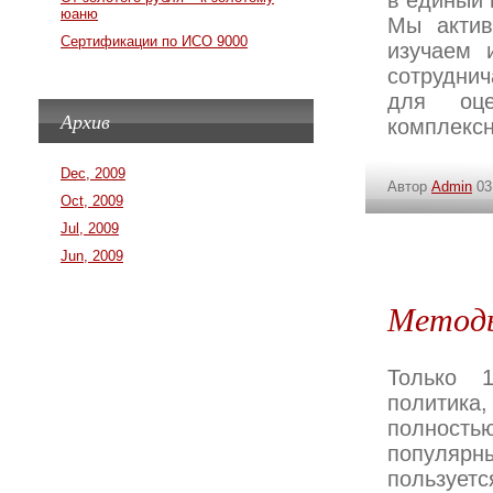
в единый 
юаню
Мы актив
Сертификации по ИСО 9000
изучаем 
сотруднич
для оце
Архив
комплексн
Dec, 2009
Автор
Admin
03
Oct, 2009
Jul, 2009
Jun, 2009
Метод
Только 
политика
полность
популярн
пользует