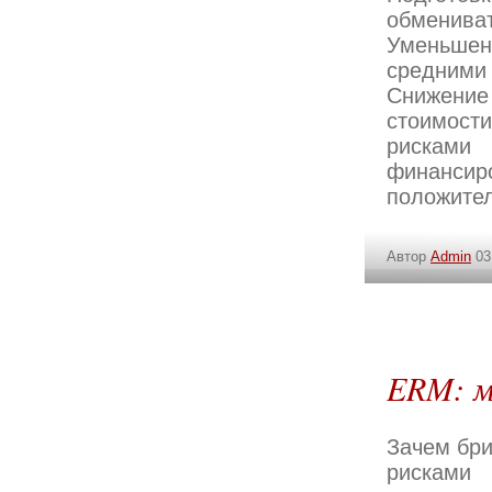
обмениват
Уменьшен
средними 
Снижение
стоимост
рисками
финанси
положител
Автор
Admin
03
ERM: м
Зачем бри
рисками