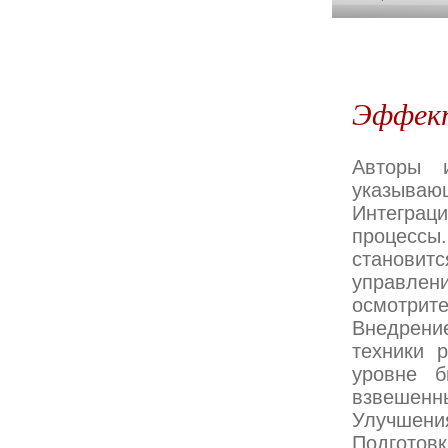
Эффект
Авторы 
указываю
Интеграци
процесс
станови
управл
осмотрите
Внедрени
техники 
уровне б
взвешенн
Улучшения
Подгото