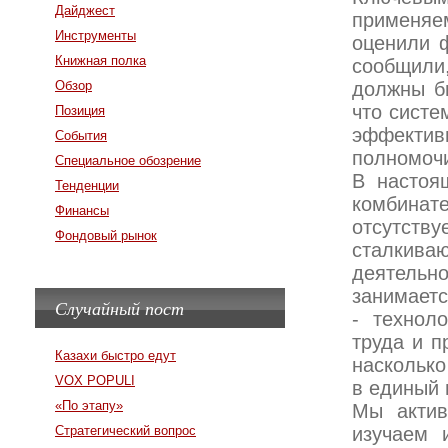
Дайджест
применяем
Инструменты
оценили 
Книжная полка
сообщили
Обзор
должны б
что систе
Позиция
эффектив
События
полномоч
Специальное обозрение
В настоя
Тенденции
комбинат
Финансы
отсутству
Фондовый рынок
сталкива
деятельно
занимает
Случайный пост
- технол
труда и п
Казахи быстро едут
насколько
VOX POPULI
в единый 
«По этапу»
Мы актив
Стратегический вопрос
изучаем 