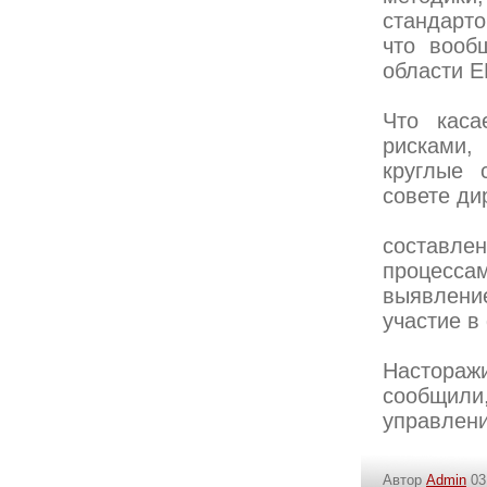
стандарт
что вооб
области 
Что каса
рисками,
круглые 
совете ди
составле
процессам
выявление
участие в
Настораж
сообщили
управлен
Автор
Admin
03