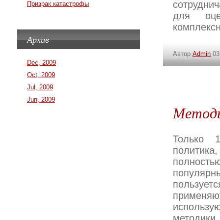
сотруднич
Призрак катастрофы
для оце
комплексн
Архив
Автор
Admin
03
Dec, 2009
Oct, 2009
Jul, 2009
Jun, 2009
Метод
Только 
политика
полность
популярн
пользует
применя
использу
методики