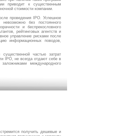
ции приводит к существенным
ночной стоимости компании.
осле проведения IPO. Успешное
 невозможно без постоянного
зрачности и беспрекословного
тантов, рейтинговых агентств и
вное управление рисками после
цию информационных поводов,
я существенной частью затрат
и IPO, не всегда отдают себе в
 заложниками международного
 стремится получить дешевые и