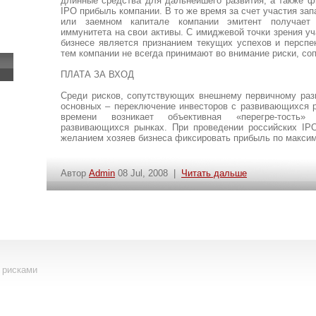
длинные средства для дальнейшего развития, а также ф
IPO прибыль компании. В то же время за счет участия за
или заемном капитале компании эмитент получает 
иммунитета на свои активы. С имиджевой точки зрения уч
бизнесе является признанием текущих успехов и перспе
тем компании не всегда принимают во внимание риски, с
ПЛАТА ЗА ВХОД
Среди рисков, сопутствующих внешнему первичному раз
основных – переключение инвесторов с развивающихся р
времени возникает объективная «перегре-тость
развивающихся рынках. При проведении российских IPO
желанием хозяев бизнеса фиксировать прибыль по макси
Автор
Admin
08 Jul, 2008 |
Читать дальше
 рисками