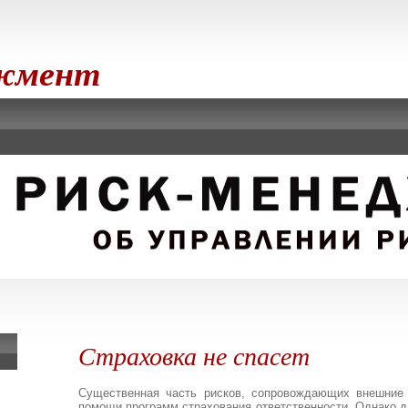
джмент
Страховка не спасет
Существенная часть рисков, сопровождающих внешние 
помощи программ страхования ответственности. Однако д