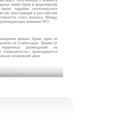
иксирует полученную к моменту
падных инвесторов в акционерном
некое подобие политического
астие иностранцев в российском
ктивности этого бизнеса. Между
опровождающие внешние IPO.
мещению ценных бумаг, один из
ынков на стабильные. Время от
» первичных размещений на
 «перегретость» провоцируется
мально возможной цене.