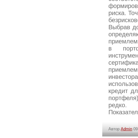
формиров
риска. То
безрисков
Выбрав до
определяю
приемлемы
в портф
инструм
сертифи
приемле
инвестора
использо
кредит дл
портфеля)
редко.
Показател
Автор
Admin
09