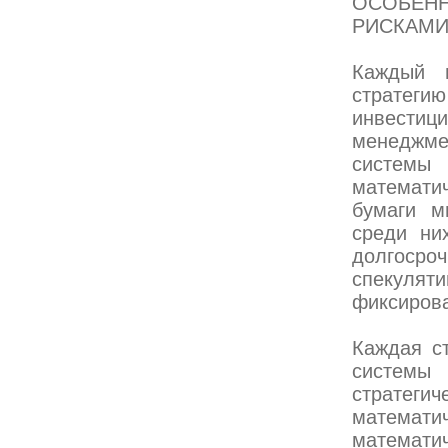
ОСОБЕНН
РИСКАМИ
Каждый 
стратег
инвестиц
менеджме
системы
математи
бумаги м
среди ни
долгоср
спекуляти
фиксирова
Каждая ст
систем
стратегич
математ
математич