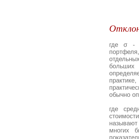
Отклон
где σ - 
портфеля
отдельны
больших
определяе
практике,
практичес
обычно оп
где сред
стоимости
называют
многих б
показате