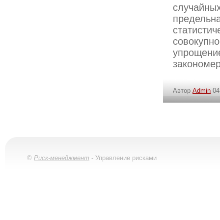
случайных
предельн
статистич
совокуп
упрощение
закономер
Автор
Admin
04
©
Риск-менеджмент
- Управление рисками