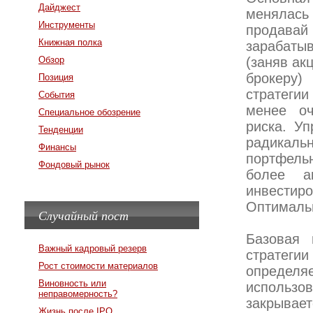
Дайджест
менялась 
Инструменты
продав
Книжная полка
зарабаты
Обзор
(заняв ак
брокеру
Позиция
стратегии
События
менее оч
Специальное обозрение
риска. Уп
Тенденции
радикал
Финансы
портфель
Фондовый рынок
более а
инвестиро
Оптималь
Случайный пост
Базовая 
Важный кадровый резерв
стратеги
Рост стоимости материалов
определяе
Виновность или
использ
неправомерность?
закрывает
Жизнь после IPO