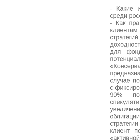
- Какие 
среди рос
- Как пр
клиента
стратегий
доходнос
для фон
потенциал
«Консерва
предназна
случае п
с фиксиро
90% по
спекулят
увеличен
облигац
стратеги
клиент п
«активно