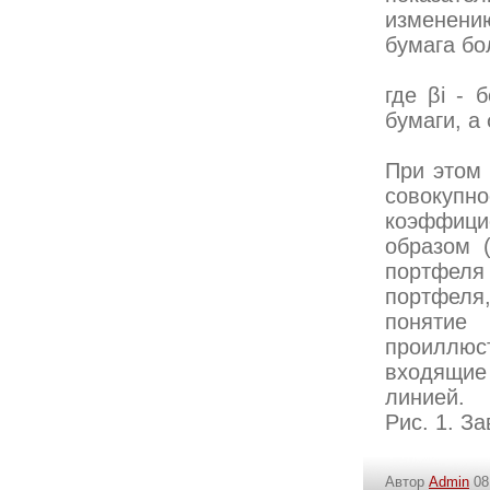
изменени
бумага бо
где βi - 
бумаги, а
При этом 
совокуп
коэффици
образом 
портфел
портфеля
понят
проиллюс
входящие
линией.
Рис. 1. З
Автор
Admin
08