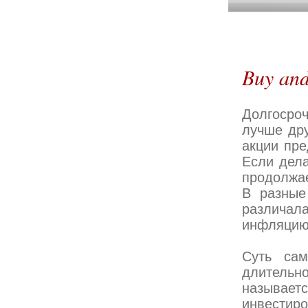
Buy and
Долгосроч
лучше дру
акции пре
Если дела
продолжае
В разные
различал
инфляцию
Суть сам
длительн
называетс
инвестир