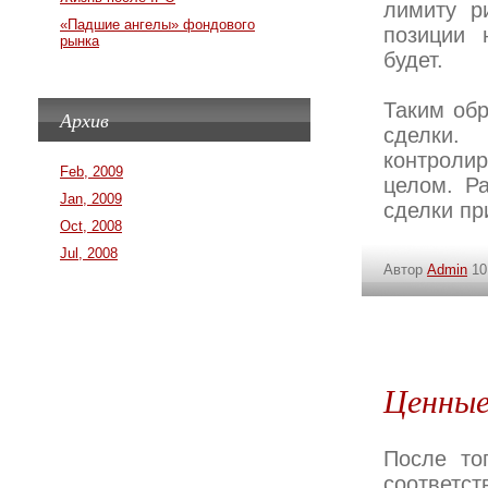
лимиту р
«Падшие ангелы» фондового
позиции 
рынка
будет.
Таким обр
Архив
сделки.
контролир
Feb, 2009
целом. Р
Jan, 2009
сделки пр
Oct, 2008
Jul, 2008
Автор
Admin
10
Ценные
После то
соответс