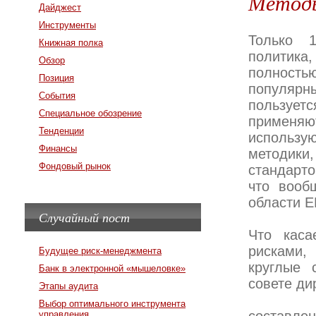
Метод
Дайджест
Инструменты
Только 
Книжная полка
политика
Обзор
полность
Позиция
популярн
События
пользует
Специальное обозрение
применя
Тенденции
использу
Финансы
методики
Фондовый рынок
стандарт
что вооб
области 
Случайный пост
Что каса
рисками,
Будущее риск-менеджмента
круглые 
Банк в электронной «мышеловке»
совете ди
Этапы аудита
Выбор оптимального инструмента
управления