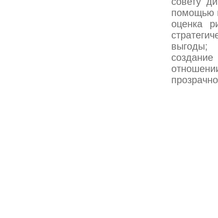
совету д
помощью 
оценка р
стратеги
выгоды;
создание
отношен
прозрачно