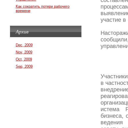
составле
процессам
Как сократить потери рабочего
времени
выявление
участие в
Архив
Настораж
сообщили
Dec, 2009
управлен
Nov, 2009
Oct, 2009
Sep, 2009
Участники
в частност
внедрен
реагирова
организац
истема 
бизнеса, 
ведения 