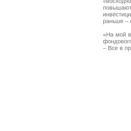
«восходя
повыша
инвестиц
раньше – 
«На мой в
фондового
– Все в п