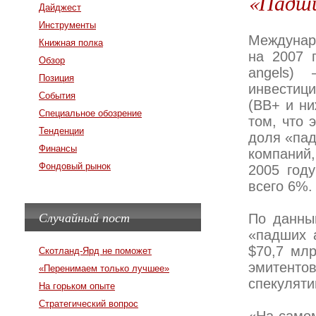
«Падши
Дайджест
Инструменты
Междунаро
Книжная полка
на 2007 г
Обзор
angels)
Позиция
инвестици
События
(ВВ+ и ни
Специальное обозрение
том, что 
Тенденции
доля «пад
Финансы
компаний,
Фондовый рынок
2005 год
всего 6%.
Случайный пост
По данны
«падших 
$70,7 мл
Скотланд-Ярд не поможет
эмитенто
«Перенимаем только лучшее»
спекуляти
На горьком опыте
Стратегический вопрос