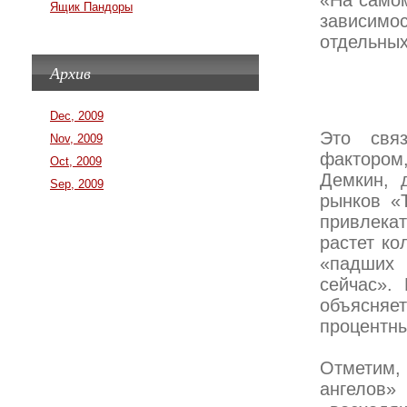
«На самом
Ящик Пандоры
зависимос
отдельных
Архив
Dec, 2009
Это свя
Nov, 2009
фактором,
Oct, 2009
Демкин, 
Sep, 2009
рынков «
привлекат
растет ко
«падших 
сейчас».
объясняе
процентны
Отметим,
ангелов»