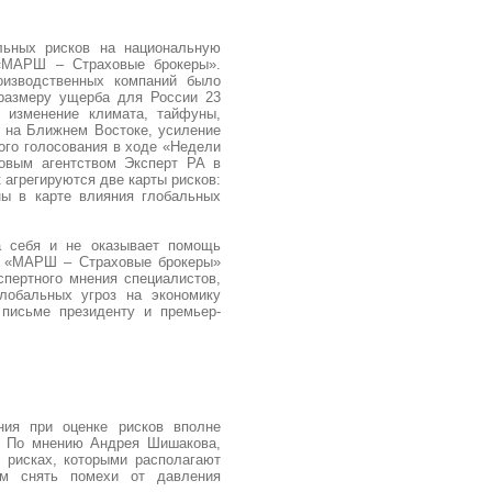
льных рисков на национальную
 «МАРШ – Страховые брокеры».
оизводственных компаний было
 размеру ущерба для России 23
, изменение климата, тайфуны,
ь на Ближнем Востоке, усиление
ого голосования в ходе «Недели
говым агентством Эксперт РА в
 агрегируются две карты рисков:
ны в карте влияния глобальных
на себя и не оказывает помощь
ии «МАРШ – Страховые брокеры»
пертного мнения специалистов,
лобальных угроз на экономику
 письме президенту и премьер-
ния при оценке рисков вполне
м. По мнению Андрея Шишакова,
 рисках, которыми располагают
ом снять помехи от давления