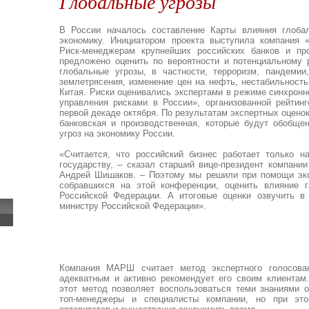
Глобальные угрозы
В России началось составление Карты влияния глоба
экономику. Инициатором проекта выступила компания
Риск-менеджерам крупнейших российских банков и пр
предложено оценить по вероятности и потенциальному
глобальные угрозы, в частности, терроризм, пандемии
землетрясения, изменение цен на нефть, нестабильност
Китая. Риски оценивались экспертами в режиме синхронн
управления рисками в России», организованной рейтин
первой декаде октября. По результатам экспертных оценок
банковская и производственная, которые будут обобще
угроз на экономику России.
«Считается, что российский бизнес работает только 
государству, – сказал старший вице-президент компан
Андрей Шишаков. – Поэтому мы решили при помощи экс
собравшихся на этой конференции, оценить влияние г
Российской Федерации. А итоговые оценки озвучить в
министру Российской Федерации».
Компания МАРШ считает метод экспертного голосова
адекватным и активно рекомендует его своим клиента
этот метод позволяет воспользоваться теми знаниями о
топ-менеджеры и специалисты компании, но при эт