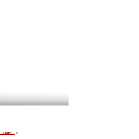
 запись
»