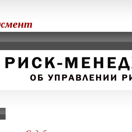
джмент