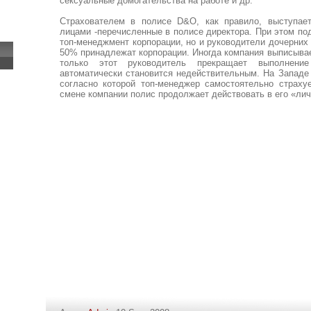
сексуальные домогательства на работе и др.
Страхователем в полисе D&O, как правило, выступает
лицами -перечисленные в полисе директора. При этом под
топ-менеджмент корпорации, но и руководители дочерних 
50% принадлежат корпорации. Иногда компания выписывает
только этот руководитель прекращает выполнение
автоматически становится недействительным. На Западе 
согласно которой топ-менеджер самостоятельно страхуе
смене компании полис продолжает действовать в его «лич