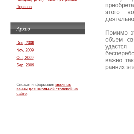
приобрета
Персона
этого в
деятельно
Архив
Помимо эт
объем св
Dec, 2009
удастся
Nov, 2009
беспереб
Oct, 2009
важно так
Sep, 2009
ранних эт
Свежая информация
моечные
ванны для школьной столовой на
сайте
.