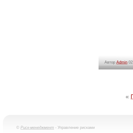
Автор
Admin
02
«
©
Риск-менеджмент
- Управление рисками