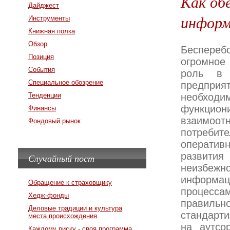
Как об
Дайджест
информ
Инструменты
Книжная полка
Обзор
Беспереб
Позиция
огромное
События
роль в 
Специальное обозрение
предприят
Тенденции
необх
функци
Финансы
взаимоо
Фондовый рынок
потребит
оператив
развития
Случайный пост
неизбеж
информа
Обращение к страховщику
процессам
Хедж-фонды
правильн
Деловые традиции и культура
стандарти
места происхождения
на аутсо
Каждому риску - своя программа