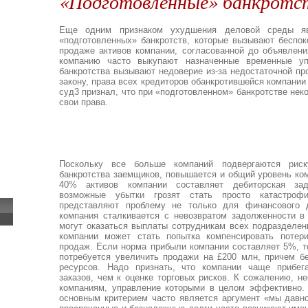
«Подготовленные» банкротс
Еще одним признаком ухудшения деловой среды яв
«подготовленных» банкротств, которые вызывают беспок
продаже активов компании, согласованной до объявлени
компанию часто выкупают назначенные временные уп
банкротства вызывают недоверие из-за недостаточной пр
закону, права всех кредиторов обанкротившейся компании
суд3 признал, что при «подготовленном» банкротстве нек
свои права.
Поскольку все больше компаний подвергаются риску
банкротства заемщиков, повышается и общий уровень ко
40% активов компании составляет дебиторская зад
возможные убытки грозят стать просто катастроф
представляют проблему не только для финансового д
компания сталкивается с невозвратом задолженности в 
могут оказаться выплаты сотрудникам всех подразделен
компании может стать попытка компенсировать потер
продаж. Если норма прибыли компании составляет 5%, т
потребуется увеличить продажи на £200 млн, причем б
ресурсов. Надо признать, что компании чаще прибе
заказов, чем к оценке торговых рисков. К сожалению, н
компаниям, управление которыми в целом эффективно.
основным критерием часто является аргумент «мы давно