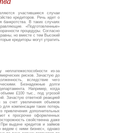
тва
ляются участившиеся случаи
ойство кредиторов. Речь идет о
я банкротства. В таких случаях
равляющие. «Подготовленные»
озрачности процедуры. Согласно
 равны, но вместе с тем Высокий
оторые кредиторы могут утратить
 неплатежеспособности из-за
ммерческих рисков. Зачастую до
олженность, вследствие чего
ическими. Безнадежные долги
епартамента. Например, когда
объеме £100 тыс., под угрозой
ий. Зачастую ответной реакцией
и за счет увеличения объемов
о для компенсации таких потерь
ез привлечения дополнительных
гают к просрочке оформленных
еосторожность свойственна даже
 При выдаче кредитов и займов
 ведем с ними бизнес», однако