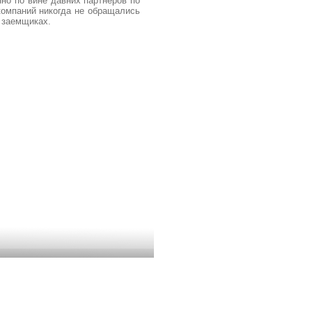
но по вине давних партнеров по
компаний никогда не обращались
 заемщиках.