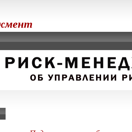
джмент