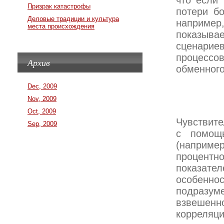
что если
Призрак катастрофы
потери бо
Деловые традиции и культура
например,
места происхождения
показывае
сценарие
процессо
Архив
обменного
Dec, 2009
Nov, 2009
Oct, 2009
Чувствите
Sep, 2009
с помощь
(наприме
процентн
показател
особеннос
подразум
взвешенн
корреляци