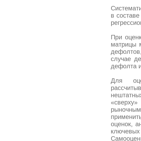
Системати
в составе
регрессио
При оценк
матрицы м
дефолтов
случае де
дефолта и
Для оц
рассчиты
нештатны
«сверху»
рыночны
применить
оценок, а
ключевых 
Самооцен