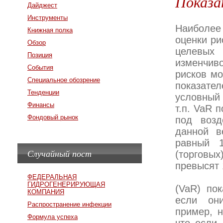
Показа
Дайджест
Инструменты
Наиболее
Книжная полка
оценки ри
Обзор
целевых 
Позиция
изменчиво
События
рисков мо
Специальное обозрение
показате
Тенденции
условный 
Финансы
т.п. VaR 
Фондовый рынок
под возд
данной в
равный 1
Случайный пост
(торговы
превысят 
ФЕДЕРАЛЬНАЯ
ГИДРОГЕНЕРИРУЮЩАЯ
(VaR) по
КОМПАНИЯ
если он
Распространение инфекции
пример, н
Формула успеха