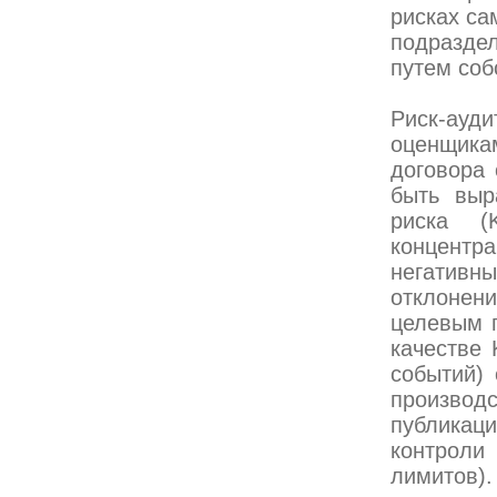
рисках са
подраздел
путем соб
Риск-ауд
оценщика
договора 
быть выр
риска (
концент
негативны
отклонен
целевым п
качестве 
событий) 
производ
публикац
контроли
лимитов).