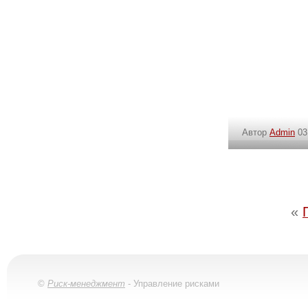
Автор
Admin
03 
«
©
Риск-менеджмент
- Управление рисками