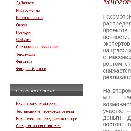
Многот
Дайджест
Инструменты
Рассмо
Книжная полка
распреде
Обзор
проектов
Позиция
ценности
События
экспертов
Специальное обозрение
на график
Тенденции
с массив
Финансы
ростом ст
Фондовый рынок
снижает
реализац
Случайный пост
На втором
млн наб
возможно
Как бы кого не обидеть…
участке 
Тестирование перекредитования
деньги 
Как вычислить ожидаемые потери
постоянно
Спекулятивная стратегия