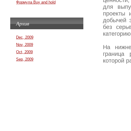
ценности,
Формула Buy and hold
для выпу
проекты 
добычей э
Архив
без серь
категорию
Dec, 2009
Nov, 2009
На нижне
Oct, 2009
граница 
Sep, 2009
которой р