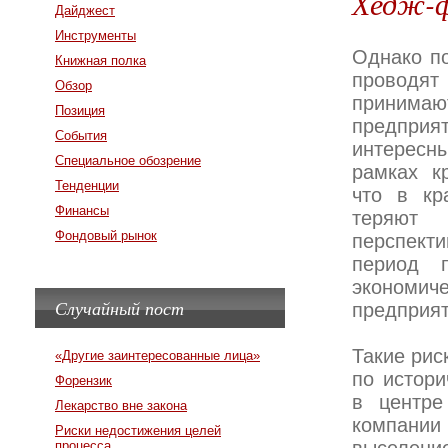
Хедж-
Дайджест
Инструменты
Однако п
Книжная полка
проводят
Обзор
принимают
Позиция
предприят
События
интересн
Специальное обозрение
рамках к
Тенденции
что в кр
Финансы
теряют 
Фондовый рынок
перспект
период 
экономич
Случайный пост
предприят
Такие рис
«Другие заинтересованные лица»
по истор
Форензик
в центре
Лекарство вне закона
компании
Риски недостижения целей
процесса