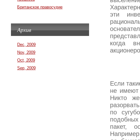
выселени
Характерн
Британское правосудие
эти инв
рациональ
основате
Архив
представ
когда в
Dec, 2009
акционеро
Nov, 2009
Oct, 2009
Sep, 2009
Если таки
не имеют 
Никто же
разорвать
по сугуб
подобных
пакет, 
Например,