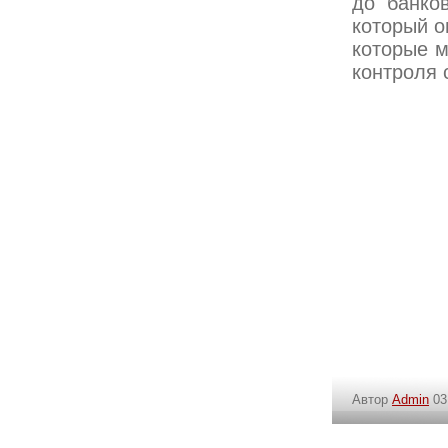
до банков
который о
которые м
контроля 
Автор
Admin
03