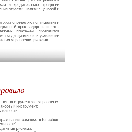
пании. Сегмент рассматривается
жам и кредитованию, традиции
ния отрасли, наличия ценовой и
которой определяют оптимальный
едельный срок задержки оплаты
дежных платежей, проводится
тежной дисциплиной и условиями
атегия управления рисками.
равило
 из инструментов управления
нансовый инструмент:
ыточности;
хования business interruption,
ельности);
едитными рисками.