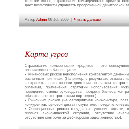
Действительно, страхование коммерческого кредита поз
дает возможности управлять просроченной дебиторской з
Автор
Admin
08 Jul, 2009 |
Читать дальше
Карта угроз
Страхование коммерческих кредитов – это совокупно
возникающих в бизнес-цикле:
• Финансовых рисков неисполнения контрагентом денежны
различным причинам. (Например, в результате отзыва ли
контрагента, приостановки движения по счетам контраге
органами, применения стратегии использования чужи
поведения, смены руководства, продажи бизнеса контра
обязательств контрагентами партнеров.)
• Рыночных рисков (неблагоприятная конъюнктура, появ
конкурентов, ценовой диктат покупателя, потеря ключевых
• Операционных рисков (неудачные условия сделки, о
прогноз экономической ситуации, отсутствие анал
отсутствие контроля за дебиторской задолженностью).