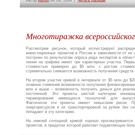
Автор
Admin
04 Jul, 2009 |
Читать дальше
Многотиражка всероссийско
Рассмотрим рисунок, который иллюстрирует распред
инвестиционных проектов в России в зависимости от их 
построен по результатам опроса ряда экспертов в облас
линия на графике имеет три характерных участка. Перв
стоимостью примерно до $5 млн: с ростом стоимос
стремительно снижается возможность получения средств 
На втором участке кривой в интервале от $5 млн до $2
плавное снижение возможности получения финансирования
млн и выше – возможность получить деньги для реализ
постоянной. Это проекты шестой категории иннова
тиражирование имеющихся технологий для выпуск
Фактически эти проекты имеют невысокие риски. П
энергоресурсов и их транспортировкой за рубеж без се
попадают в эту категорию.
На нижней сплошной кривой хорошо просматривается 
проектов, в пределах которой работает подавляющее бол