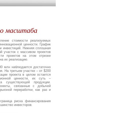
го масштаба
еление стоимости реализуемых
инновационной ценности. График
ти инвестиций. Нижняя сплошная
ый участок с массивом проектов
ти проектов на этом отрезке
на их реализацию.
00 млн наблюдается достаточно
. На третьем участке – от $200
ации проекта в целом остается
ционной ценности, их суть –
а существующей продукции.
роекты, связанные с добычей
рьезной переработки, как раз и
граница риска финансирования
ьшинство инвесторов.