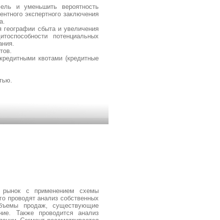
фель и уменьшить вероятность
ентного экспертного заключения
а.
я географии сбыта и увеличения
тоспособности потенциальных
ания.
тов.
кредитными квотами (кредитные
тью.
 рынок с применением схемы
го проводят анализ собственных
объемы продаж, существующие
ние. Также проводится анализ