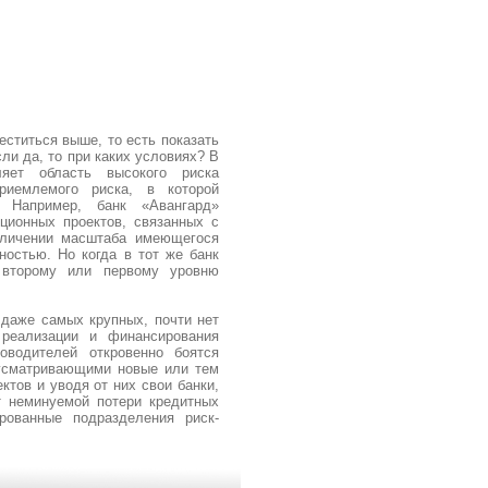
ститься выше, то есть показать
и да, то при каких условиях? В
яет область высокого риска
риемлемого риска, в которой
. Например, банк «Авангард»
ционных проектов, связанных с
еличении масштаба имеющегося
ностью. Но когда в тот же банк
 второму или первому уровню
 даже самых крупных, почти нет
 реализации и финансирования
оводителей откровенно боятся
дусматривающими новые или тем
ктов и уводя от них свои банки,
т неминуемой потери кредитных
рованные подразделения риск-