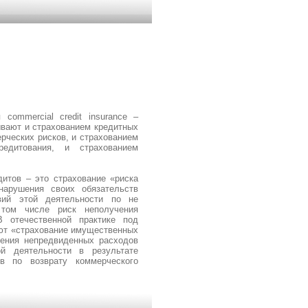
commercial credit insurance –
ывают и страхованием кредитных
рческих рисков, и страхованием
едитования, и страхованием
дитов – это страхование «риска
нарушения своих обязательств
вий этой деятельности по не
 том числе риск неполучения
 отечественной практике под
ют «страхование имущественных
вения непредвиденных расходов
ой деятельности в результате
тв по возврату коммерческого