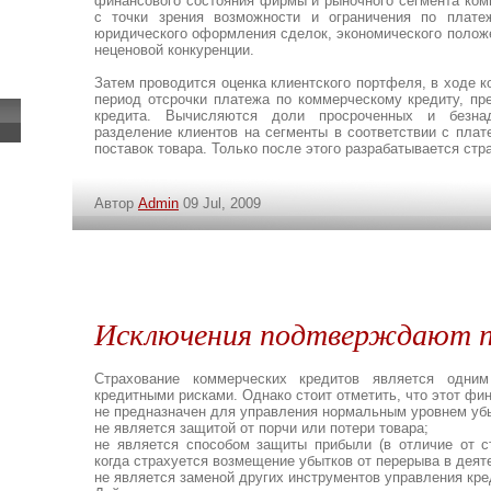
финансового состояния фирмы и рыночного сегмента ком
с точки зрения возможности и ограничения по плате
юридического оформления сделок, экономического положе
неценовой конкуренции.
Затем проводится оценка клиентского портфеля, в ходе 
период отсрочки платежа по коммерческому кредиту, пр
кредита. Вычисляются доли просроченных и безна
разделение клиентов на сегменты в соответствии с пла
поставок товара. Только после этого разрабатывается стр
Автор
Admin
09 Jul, 2009
Исключения подтверждают п
Страхование коммерческих кредитов является одним
кредитными рисками. Однако стоит отметить, что этот фи
не предназначен для управления нормальным уровнем уб
не является защитой от порчи или потери товара;
не является способом защиты прибыли (в отличие от стра
когда страхуется возмещение убытков от перерыва в деят
не является заменой других инструментов управления кр