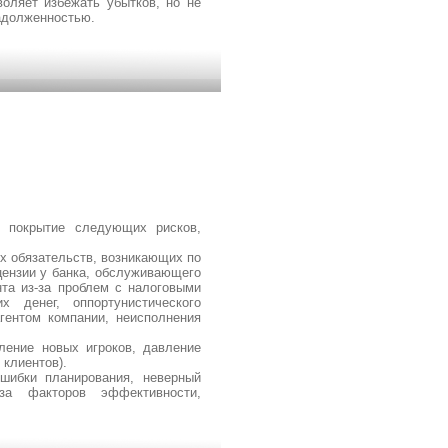
воляет избежать убытков, но не
адолженностью.
е покрытие следующих рисков,
х обязательств, возникающих по
цензии у банка, обслуживающего
нта из-за проблем с налоговыми
х денег, оппортунистического
гентом компании, неисполнения
ление новых игроков, давление
 клиентов).
шибки планирования, неверный
иза факторов эффективности,