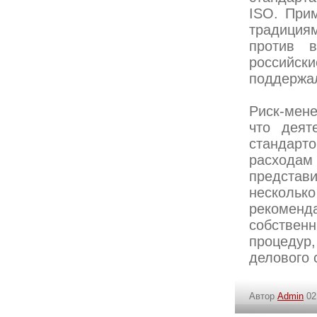
ISO. Прим
традиция
против 
российск
поддержал
Риск-мене
что деят
стандарт
расходам
представ
несколько
рекоменда
собствен
процеду
делового 
Автор
Admin
02