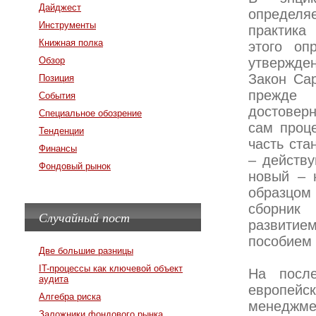
Дайджест
определяе
Инструменты
практика
Книжная полка
этого оп
Обзор
утвержде
Закон Сар
Позиция
прежде 
События
достоверн
Специальное обозрение
сам проц
Тенденции
часть ста
Финансы
– действу
Фондовый рынок
новый – 
образцом
сборник
Случайный пост
развити
пособием 
Две большие разницы
IT-процессы как ключевой объект
На после
аудита
европейс
Алгебра риска
менеджм
Заложники фондового рынка