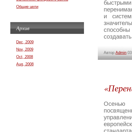
быстрым
Общие цели
перенима
и систем
значитель
Архив
способны
создавать
Dec, 2009
Nov, 2009
Автор
Admin
03
Oct, 2008
Aug, 2008
«Перен
Осенью
посвяще
управлен
европейс
стандарта