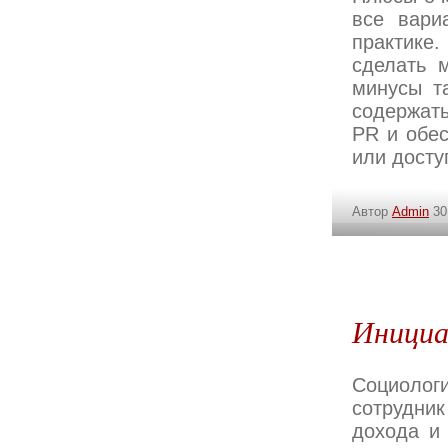
все вари
практике
сделать 
минусы т
содержат
PR и обес
или досту
Автор
Admin
30
Инициа
Социолог
сотрудни
дохода и 