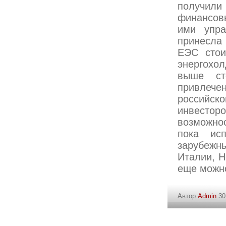
получил
финансов
ими упра
принесла
ЕЭС стои
энергохо
выше ст
привлече
российск
инвесто
возможно
пока исп
зарубежн
Италии, Н
еще можно
Автор
Admin
30