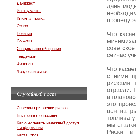
Дайджест
дань моде
Инструменты
необходи
Книжная полка
процедур
Обзор
Что касае
Позиция
минимиза
События
советско
Специальное обозрение
сейчас уч
Тенденции
Финансы
Что касае
Фондовый рынок
с ними п
рисками 
отрасли. 
Случайный пост
в планово
это проис
Способы при оценке рисков
цен на р
Внутренняя оппозиция
топлива у
Как обеспечить надежный доступ
мы сталк
к информации
Риски в
Карта угроз