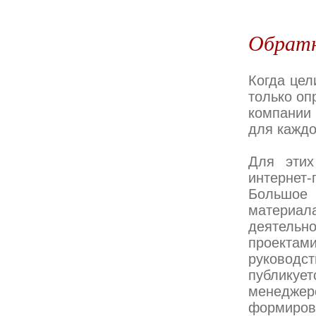
Обратн
Когда цел
только оп
компании 
для каждо
Для этих
интернет
Большое
материал
деятельно
проектам
руководс
публикуе
менедже
формиров