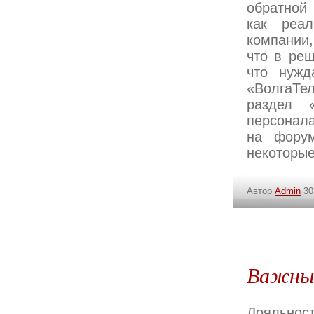
обратной 
как реал
компании
что в ре
что нужд
«ВолгаТе
раздел 
персонала
на форум
некоторые
Автор
Admin
30
Важный
Лояльност