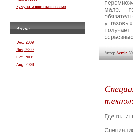
перемнож
Кумулятивное голосование
мало, т
обязатель
у газовы
Архив
получает
серьезные
Dec, 2009
Nov, 2009
Автор
Admin
30
Oct, 2008
Aug, 2008
Специа
технол
Где вы ищ
Специали