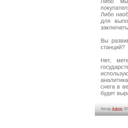
Либо мы
покупател
Либо наоб
для выпо
заключать
Вы разви
станций?
Нет, мет
государст
использу
аналитик
снега в в
будет выр
Автор
Admin
30