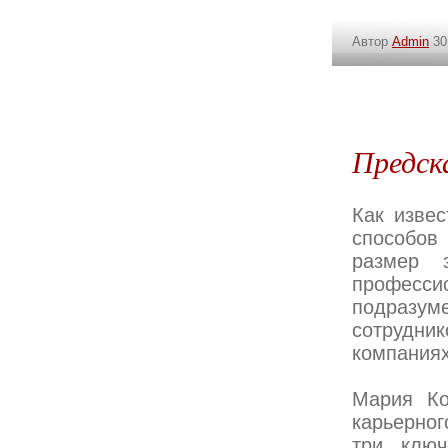
Автор
Admin
30
Предск
Как извес
способов
размер 
професс
подразум
сотрудник
компаниях
Мария Ко
карьерно
три ключ