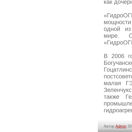
как дочер
«ГидроОГ
мощности
одной из
мире. С
«ГидроОГК
В 2006 г
Богучанс
Гоцатли
постсовет
малая ГЭ
Зеленчук
также Г
промышле
гидроагре
Автор
Admin
30