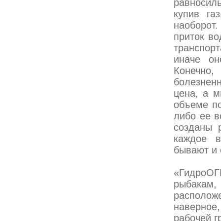
равносиль
купив га
наоборот.
приток во
транспорт
иначе он
Конечно
болезненн
цена, а 
объеме по
либо ее в
созданы 
каждое в
бывают и 
«ГидроОГ
рыбакам, 
располож
наверное,
рабочей 