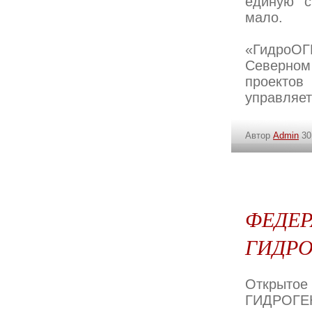
единую с
мало.
«ГидроО
Северном
проектов
управляе
Автор
Admin
30
ФЕДЕР
ГИДР
Открыто
ГИДРОГЕН