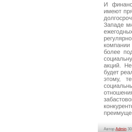
И финанс
имеют пря
долгосро
Западе м
ежегодны
регулярн
компании 
более по
социальну
акций. Не
будет реа
этому, т
социаль
отношения
забастов
конкуре
преимуще
Автор
Admin
30