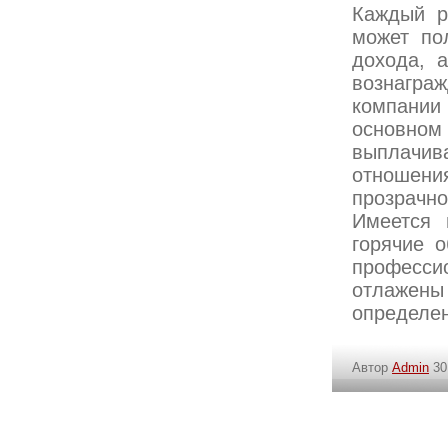
Каждый ра
может по
дохода, 
вознагра
компании
основно
выплачив
отношени
прозрачно
Имеется 
горячие 
професс
отлажены
определен
Автор
Admin
30