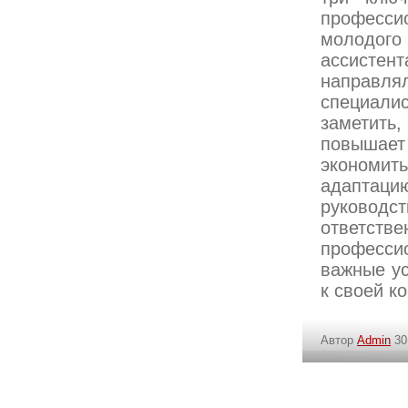
професси
молодог
ассистен
направлял
специали
заметить
повышает
экономить
адаптац
руковод
ответстве
профессио
важные ус
к своей к
Автор
Admin
30