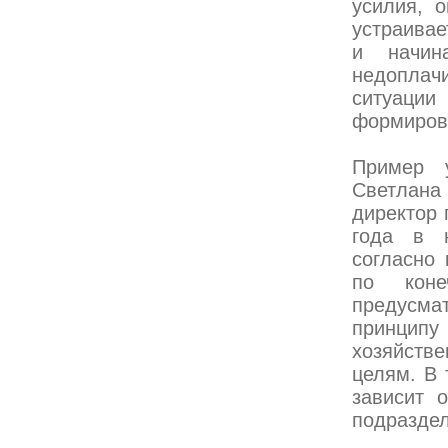
усилия, 
устраивае
и начин
недоплач
ситуации
формиров
Пример у
Светлана 
директор 
года в н
согласно 
по коне
предусма
принцип
хозяйстве
целям. В 
зависит о
подраздел