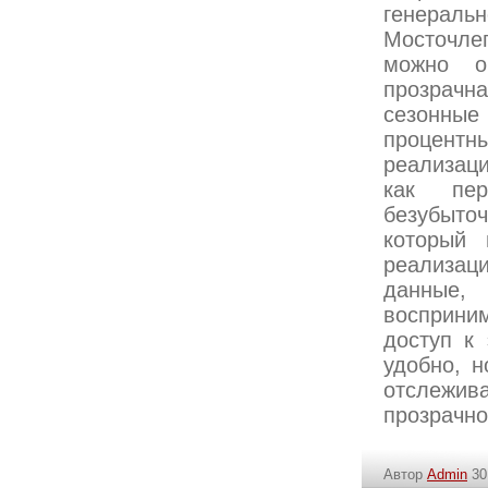
генераль
Мосточле
можно о
прозрачн
сезонные
процентн
реализаци
как пер
безубыто
который 
реализац
данные
восприни
доступ к
удобно, н
отслежив
прозрачно
Автор
Admin
30