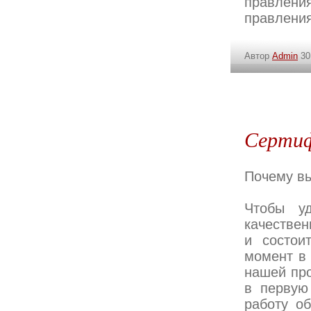
правлени
правлени
Автор
Admin
30
Сертиф
Почему вы
Чтобы уд
качествен
и состои
момент в 
нашей про
в первую
работу о