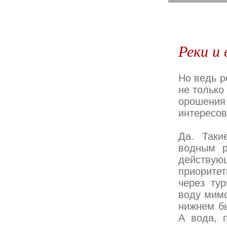
Реки и
Но ведь р
не только
орошения
интересо
Да. Таки
водным р
действу
приоритет
через ту
воду мимо
нижнем бь
А вода, 