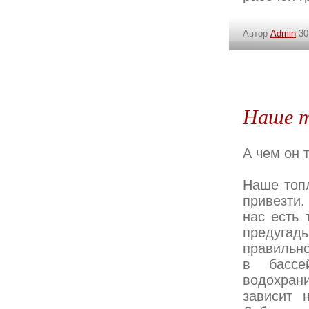
Автор
Admin
30
Наше т
А чем он 
Наше топл
привезти.
нас есть 
предугады
правильно
в бассе
водохра
зависит 