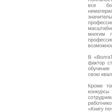
все бо
нематери
значит
професси
масштабн
многим п
професс
возможнос
В «Волга
фактор с
обучение
свою квал
Кроме то
конкурсы
сотрудни
работник
«Книгу по