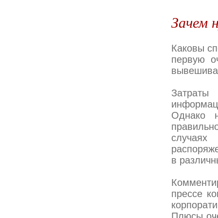
Зачем 
Каковы сп
первую о
вывешиван
Затраты
информац
Однако н
правильн
случая
распоряже
в различн
Комменти
прессе ко
корпорати
Плюсы оче