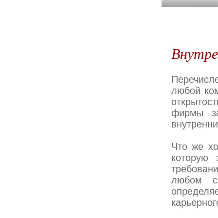
Внутре
Перечисл
любой ком
открытос
фирмы за
внутренни
Что же хо
которую 
требовани
любом сл
определя
карьерног