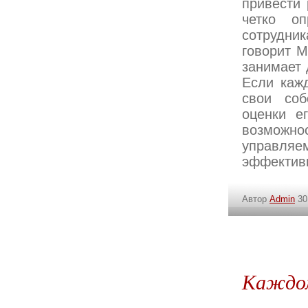
привести 
четко оп
сотрудни
говорит М
занимает 
Если кажд
свои соб
оценки е
возможно
управляем
эффективн
Автор
Admin
30
Каждом