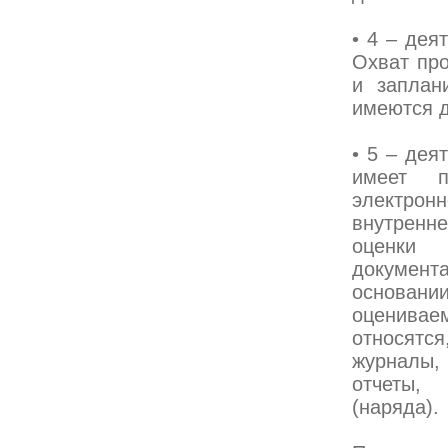
• 4 – дея
Охват про
и заплан
имеются д
• 5 – дея
имеет п
электронн
внутренне
оценки
документ
основан
оценивае
относятся
журналы,
отчеты,
(наряда).