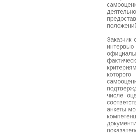
самооце
деятель
предостав
положений,
Заказчик 
интервью
официаль
фактиче
критериям
которог
самооцен
подтверж
числе оце
соответст
анкеты мо
компетен
документ
показате