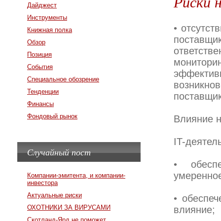
Риски 
Дайджест
Инструменты
• отсутст
Книжная полка
поставщи
Обзор
ответств
Позиция
мониторин
События
эффекти
Специальное обозрение
возникн
Тенденции
поставщик
Финансы
Фондовый рынок
Влияние н
IT-деятел
Случайный пост
• обеспе
умеренное
Компании-эмитента, и компании-
инвестора
Актуальные риски
• обеспеч
ОХОТНИКИ ЗА ВИРУСАМИ
влияние;
Скотланд-Ярд не поможет