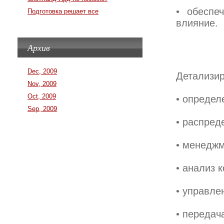
• обеспе
Подготовка решает все
влияние.
Архив
Dec, 2009
Детализир
Nov, 2009
Oct, 2009
• определ
Sep, 2009
• распред
• менеджм
• анализ к
• управле
• передач