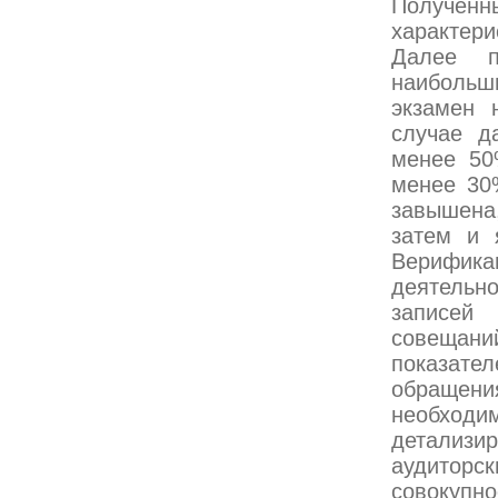
Получе
характер
Далее п
наибольш
экзамен 
случае д
менее 50
менее 30
завышена
затем и 
Верифика
деятельно
записей 
совещаний
показате
обращения
необходи
детализ
аудиторс
совокупно