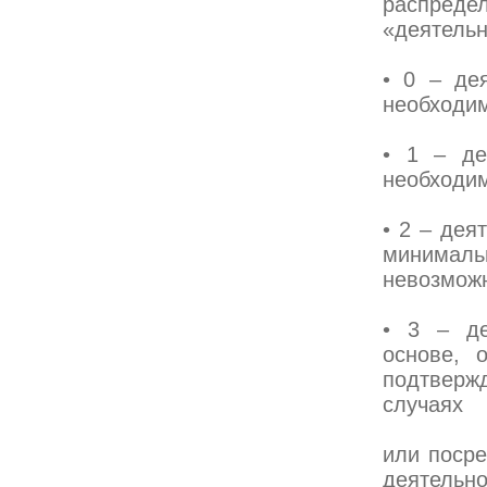
распре
«деятель
• 0 – де
необходи
• 1 – де
необходи
• 2 – дея
минималь
невозможн
• 3 – де
основе, 
подтверж
случаях
или поср
деятельно