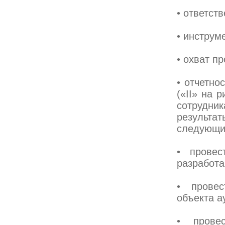
• ответст
• инструм
• охват пр
• отчетно
(«II» на 
сотрудни
результат
следующи
• провес
разработа
• провес
объекта а
• прове