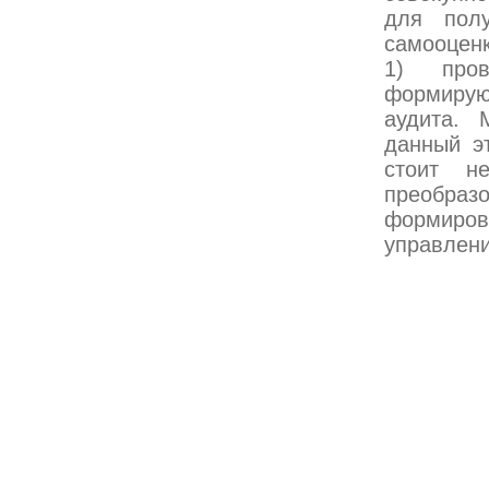
для полу
самооценк
1) пров
формиру
аудита. 
данный эт
стоит не
преобразо
формирова
управлени