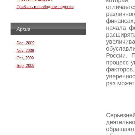
которая,
отличает
Прибыль в свободном падении
различног
финансах,
начала ф
Архив
расширят
увеличив
Dec, 2009
обуславли
Nov, 2009
России. 
Oct, 2009
процесс у
Sep, 2009
факторов
увереннос
раз может
Серьезне
деятельно
обращают