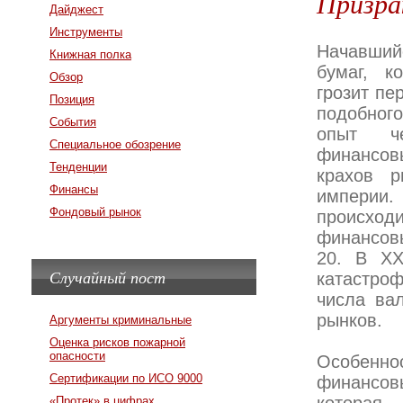
Призра
Дайджест
Инструменты
Начавший
Книжная полка
бумаг, к
Обзор
грозит пе
Позиция
подобног
События
опыт че
Специальное обозрение
финансов
Тенденции
крахов р
Финансы
империи
Фондовый рынок
происходи
финансовы
20. В ХХ
Случайный пост
катастро
числа ва
рынков.
Аргументы криминальные
Оценка рисков пожарной
опасности
Особеннос
Сертификации по ИСО 9000
финансовы
«Протек» в цифрах