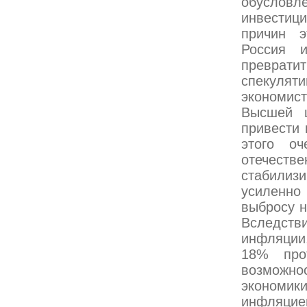
обуслов
инвестиц
причин э
Россия и
преврати
спекулят
экономис
Высшей ш
привести 
этого оч
отечеств
стабилиз
усиленно
выбросу н
Вследств
инфляции
18% про
возможно
экономик
инфляцие