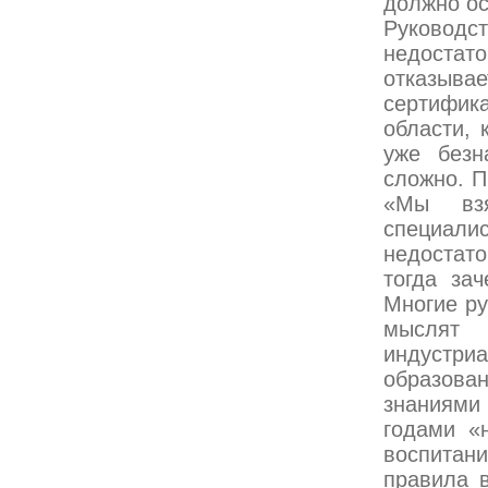
должно ос
Руководс
недоста
отказыв
сертифи
области, 
уже безн
сложно. П
«Мы взя
специали
недостат
тогда за
Многие ру
мыслят
индустри
образов
знаниями
годами «
воспитан
правила 