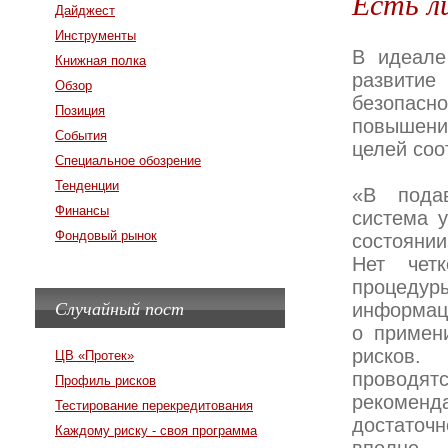
Есть л
Дайджест
Инструменты
В идеале
Книжная полка
развити
Обзор
безопасн
Позиция
повышени
События
целей соо
Специальное обозрение
Тенденции
«В пода
Финансы
система 
Фондовый рынок
состоянии
Нет четк
процедур
Случайный пост
информаци
о примен
рисков.
ЦВ «Протек»
проводят
Профиль рисков
рекоменд
Тестирование перекредитования
достаточ
Каждому риску - своя программа