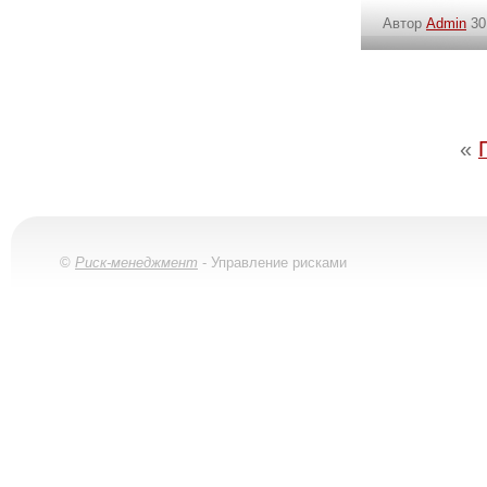
Автор
Admin
30
«
©
Риск-менеджмент
- Управление рисками