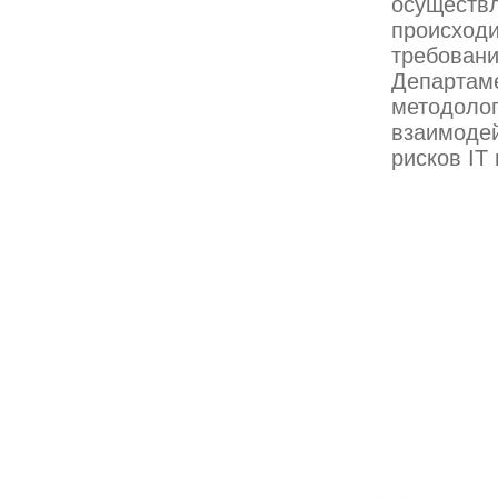
осуществ
происхо
требован
Департам
методоло
взаимодей
рисков IT