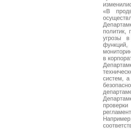
изменилис
«В прод
осуществ
Департам
политик, 
угрозы в
функций,
мониторин
в корпора
Департаме
техничес
систем, а
безопас
департам
Департаме
проверки 
регламент
Наприме
соответ