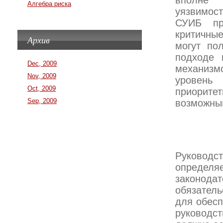
вполне 
Алгебра риска
уязвимост
СУИБ пр
критичны
Архив
могут по
подходе 
Dec, 2009
механизм
Nov, 2009
уровень 
Oct, 2009
приорите
Sep, 2009
возможны
Руководс
определ
законода
обязател
для обесп
руководс