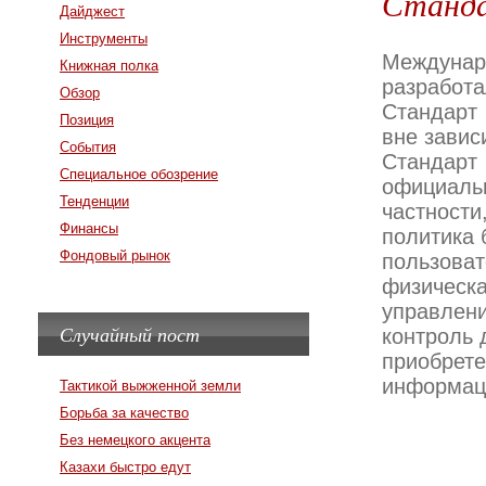
Станда
Дайджест
Инструменты
Междунар
Книжная полка
разработа
Обзор
Стандарт
Позиция
вне завис
События
Стандар
Специальное обозрение
официал
Тенденции
частности
Финансы
политика 
Фондовый рынок
пользова
физическа
управлени
Случайный пост
контроль 
приобр
информац
Тактикой выжженной земли
Борьба за качество
Без немецкого акцента
Казахи быстро едут