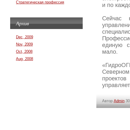
Стратегическая профессия
и по кажд
Сейчас 
Архив
управле
специал
Dec, 2009
Профессио
единую с
Nov, 2009
мало.
Oct, 2008
Aug, 2008
«ГидроО
Северном
проектов
управляе
Автор
Admin
30