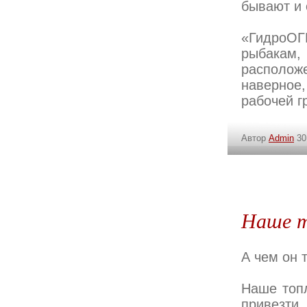
бывают и 
«ГидроОГ
рыбакам, 
располож
наверное,
рабочей 
Автор
Admin
30
Наше т
А чем он 
Наше топл
привезти.