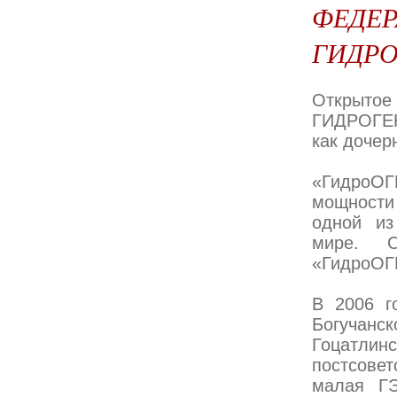
ФЕДЕР
ГИДР
Открыто
ГИДРОГЕН
как дочер
«ГидроОГ
мощности
одной из
мире. С
«ГидроОГК
В 2006 г
Богучанс
Гоцатли
постсовет
малая ГЭ