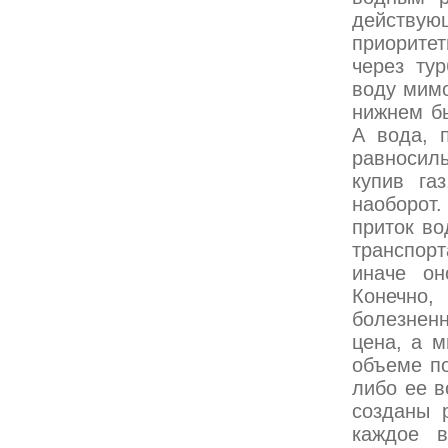
действу
приоритет
через ту
воду мимо
нижнем бь
А вода, 
равносиль
купив га
наоборот.
приток во
транспорт
иначе он
Конечно
болезненн
цена, а 
объеме по
либо ее в
созданы 
каждое в