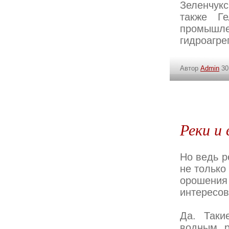
Зеленчук
также Г
промышле
гидроагре
Автор
Admin
30
Реки и
Но ведь р
не только
орошения
интересо
Да. Таки
водным р