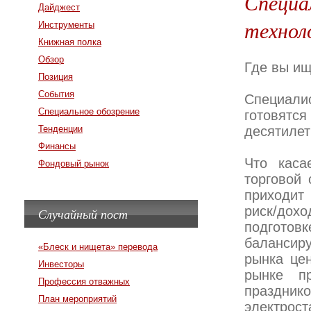
Специа
Дайджест
технол
Инструменты
Книжная полка
Обзор
Где вы ищ
Позиция
События
Специали
Специальное обозрение
готовятс
Тенденции
десятилет
Финансы
Что каса
Фондовый рынок
торговой 
приходит
риск/дох
Случайный пост
подготов
балансир
«Блеск и нищета» перевода
рынка це
Инвесторы
рынке п
Профессия отважных
праздник
План мероприятий
электрост