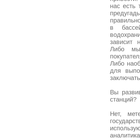
нас есть 
предугады
правильно
в бассе
водохра
зависит 
Либо мы
покупател
Либо наоб
для выпо
заключать
Вы разви
станций?
Нет, мет
государст
использу
аналитик