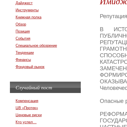
Имидж 
Дайджест
Инструменты
Репутаци
Книжная полка
Обзор
В ИСТ
Позиция
ПУБЛИЧ
События
РЕПУТА
Специальное обозрение
ГРАМО
Тенденции
СПОС
Финансы
КАТАСТ
Фондовый рынок
ЗАМЕЧЕ
ФОРМИ
ОКАЗЫВА
Случайный пост
Человечес
Опасные 
Компенсация
ЦВ «Протек»
РЕФОРМ
Ценовые риски
ГОСУДАР
Кто успел…