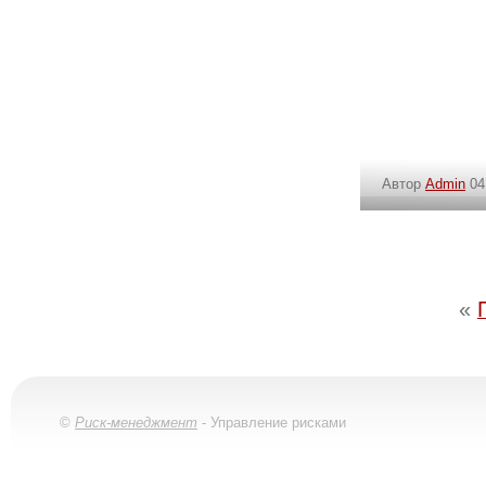
Автор
Admin
04
«
©
Риск-менеджмент
- Управление рисками