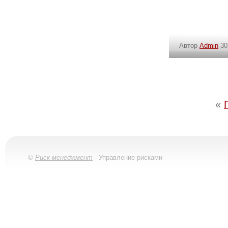
Автор
Admin
30
«
©
Риск-менеджмент
- Управление рисками