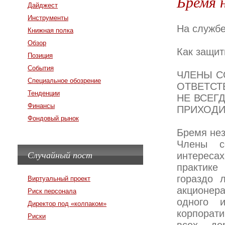
Бремя 
Дайджест
Инструменты
На службе
Книжная полка
Обзор
Как защит
Позиция
События
ЧЛЕНЫ С
Специальное обозрение
ОТВЕТСТ
Тенденции
НЕ ВСЕГ
Финансы
ПРИХОДИ
Фондовый рынок
Бремя не
Члены с
Случайный пост
интереса
практике
гораздо 
Виртуальный проект
акционера
Риск персонала
одного 
Директор под «колпаком»
корпорати
Риски