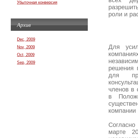
всех де
Убыточная конверсия
разрешить
роли и ра
Архив
Dec, 2009
Для уси
Nov, 2009
компани
Oct, 2009
независи
Sep, 2009
решения 
для про
консульт
членов в 
в Полож
существе
компании 
Согласно
марте 20