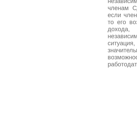
независим
членам С
если член
то его в
дохода,
независи
ситуация
значител
возможно
работодат