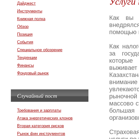
Услуги
Дайджест
Инструменты
Как вы о
Книжная полка
внедрялс
Обзор
помощью 
Позиция
События
Как налог
Специальное обозрение
за госуд
Тенденции
которые 
Финансы
выживает
Фондовый рынок
Казахст
внимание
увлекаютс
Случайный пост
рыночной 
массово с
большая 
Требования и зарплаты
организов
Атака энергетических клонов
Вторая категория рисков
Страхова
Рынок фин инструментов