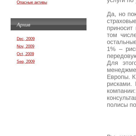
услуги по
Опасные активы
Да, но по
страховы
Архив
приносит 
том числ
Dec, 2009
остальны
Nov, 2009
1% – рис
Oct, 2009
передову
Sep, 2009
Для этог
менеджме
Европы. К
рисками. 
компани
консульт
полисы по