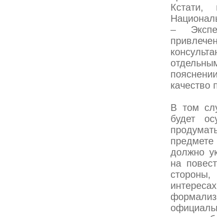
Кстати,
Националь
– Экспе
привлеч
консульта
отдельным
пояснении
качество 
В том сл
будет ос
продумат
предмете
должно у
на повест
стороны,
интереса
формали
официаль