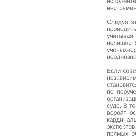
исполни
инструмен
Следуя эт
проводит
учитывая
нелишне 
ученых-ю
неоднозн
Если сове
независ
становитс
по поруч
организац
суде. В т
вероятно
кардинал
эксперто
прямых о