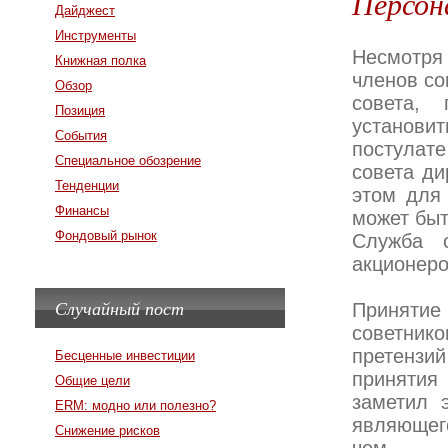
Персон
Дайджест
Инструменты
Несмотря 
Книжная полка
членов со
Обзор
совета,
Позиция
установит
События
постулат
Специальное обозрение
совета ди
Тенденции
этом для 
Финансы
может быт
Фондовый рынок
Служба с
акционер
Случайный пост
Приняти
советни
претензи
Бесценные инвестиции
принятия
Общие цели
заметил э
ERM: модно или полезно?
являющего
Снижение рисков