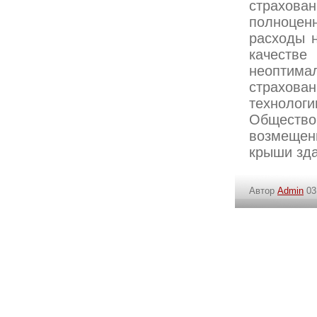
страхов
полноцен
расходы 
качест
неопти
страхов
технолог
Обществ
возмещен
крыши зда
Автор
Admin
03