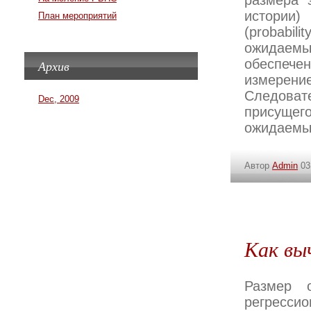
размера 
истории
План мероприятий
(probabi
ожидаем
обеспечен
Архив
измерение
Следова
Dec, 2009
присущег
ожидаемых
Автор
Admin
03
Как вы
Размер 
регресс