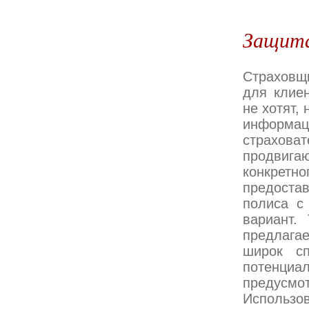
Защита
Страховщ
для клиен
не хотят,
информац
страхова
продвигаю
конкретн
предоста
полиса с
вариант.
предлага
широк сп
потенциа
предус
Использо