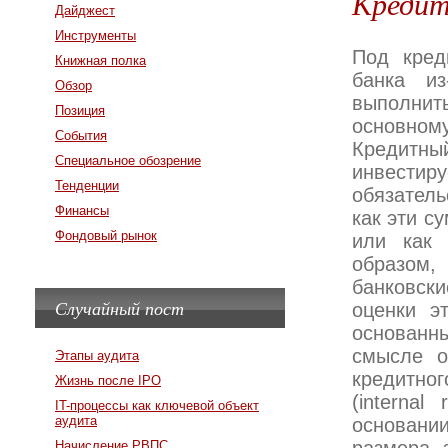
Кредит
Дайджест
Инструменты
Под кред
Книжная полка
банка из
Обзор
выполнит
Позиция
основном
События
Кредитны
Специальное обозрение
инвести
Тенденции
обязатель
Финансы
как эти с
Фондовый рынок
или как 
образом,
банковски
Случайный пост
оценки э
основанны
смысле о
Этапы аудита
кредитног
Жизнь после IPO
(internal
IT-процессы как ключевой объект
аудита
основани
Начисление РВПС