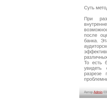
Суть мето
При раз
внутрен
возможно
после оц
банка. Э
аудиторс
эффектив
различных
То есть 
увидеть 
разрезе 
проблемн
Автор
Admin
03