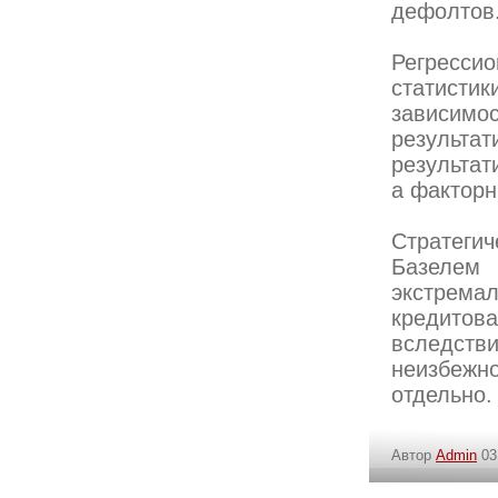
дефолтов
Регресси
статисти
зависим
результ
результат
а факторн
Стратегич
Базелем
экстрем
кредитов
вследств
неизбежн
отдельно.
Автор
Admin
03