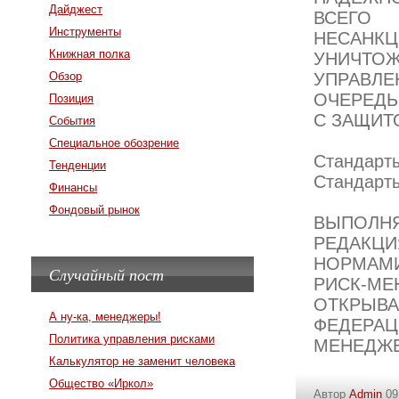
Дайджест
ВСЕГО
Инструменты
НЕСАНК
Книжная полка
УНИЧТО
Обзор
УПРАВЛЕ
ОЧЕРЕДЬ
Позиция
С ЗАЩИТ
События
Специальное обозрение
Стандарт
Тенденции
Стандарт
Финансы
Фондовый рынок
ВЫПОЛ
РЕДАКЦ
НОРМАМ
Случайный пост
РИСК-М
ОТКРЫ
А ну-ка, менеджеры!
ФЕДЕРА
Политика управления рисками
МЕНЕДЖЕ
Калькулятор не заменит человека
Общество «Иркол»
Автор
Admin
09