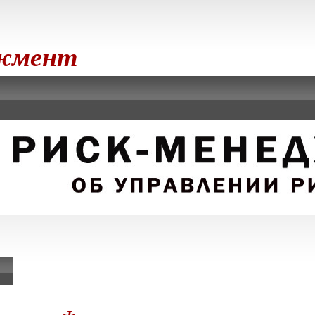
джмент