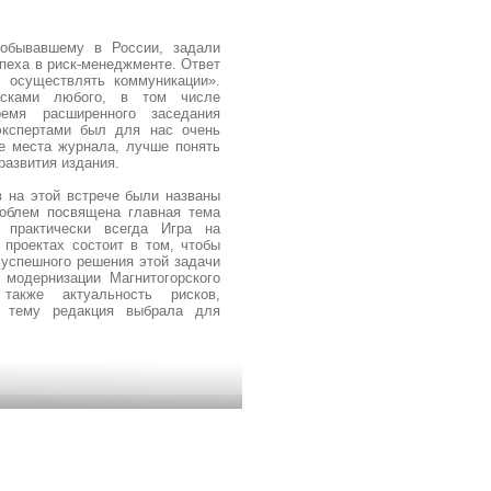
побывавшему в России, задали
пеха в риск-менеджменте. Ответ
 осуществлять коммуникации».
исками любого, в том числе
ремя расширенного заседания
экспертами был для нас очень
е места журнала, лучше понять
развития издания.
 на этой встрече были названы
роблем посвящена главная тема
 практически всегда Игра на
проектах состоит в том, чтобы
 успешного решения этой задачи
 модернизации Магнитогорского
 также актуальность рисков,
у тему редакция выбрала для