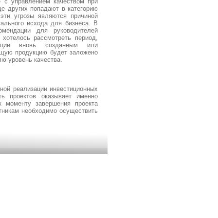
е с управлением качеством при
ще других попадают в категорию
эти угрозы являются причиной
ального исхода для бизнеса. В
омендации для руководителей
 хотелось рассмотреть период,
укции вновь созданным или
ущую продукцию будет заложено
лю уровень качества.
ной реализации инвестиционных
ть проектов оказывает именно
к моменту завершения проекта
стникам необходимо осуществить