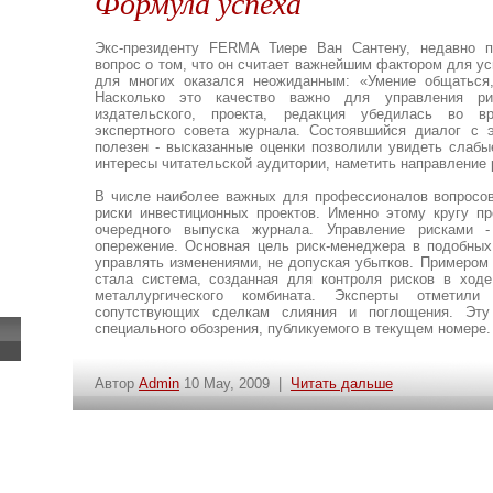
Формула успеха
Экс-президенту FERMA Тиере Ван Сантену, недавно 
вопрос о том, что он считает важнейшим фактором для ус
для многих оказался неожиданным: «Умение общаться,
Насколько это качество важно для управления р
издательского, проекта, редакция убедилась во в
экспертного совета журнала. Состоявшийся диалог с 
полезен - высказанные оценки позволили увидеть слабы
интересы читательской аудитории, наметить направление 
В числе наиболее важных для профессионалов вопросов
риски инвестиционных проектов. Именно этому кругу п
очередного выпуска журнала. Управление рисками -
опережение. Основная цель риск-менеджера в подобных 
управлять изменениями, не допуская убытков. Примером
стала система, созданная для контроля рисков в ходе
металлургического комбината. Эксперты отметили
сопутствующих сделкам слияния и поглощения. Эт
специального обозрения, публикуемого в текущем номере.
Автор
Admin
10 May, 2009 |
Читать дальше