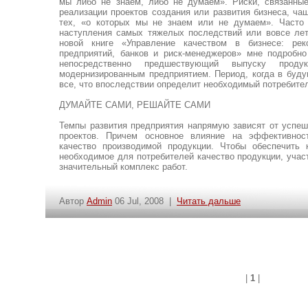
мы либо не знаем, либо не думаем». Риски, связанны
реализации проектов создания или развития бизнеса, ча
тех, «о которых мы не знаем или не думаем». Часто 
наступления самых тяжелых последствий или вовсе лет
новой книге «Управление качеством в бизнесе: рек
предприятий, банков и риск-менеджеров» мне подробно
непосредственно предшествующий выпуску прод
модернизированным предприятием. Период, когда в буд
все, что впоследствии определит необходимый потребите
ДУМАЙТЕ САМИ, РЕШАЙТЕ САМИ
Темпы развития предприятия напрямую зависят от успеш
проектов. Причем основное влияние на эффективнос
качество производимой продукции. Чтобы обеспечить 
необходимое для потребителей качество продукции, уча
значительный комплекс работ.
Автор
Admin
06 Jul, 2008 |
Читать дальше
|
1
|